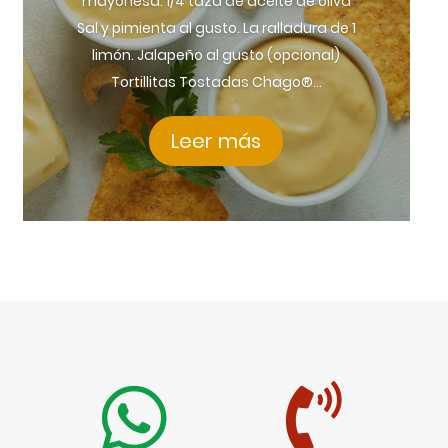
mayonesa. 1/4 taza de aceite de oliva
Sal y pimienta al gusto. La ralladura de 1
limón. Jalapeño al gusto (opcional)
Tortillitas Tostadas Chago®...
Leer más

